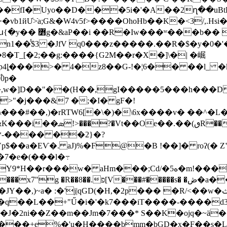
fI�Uyo��D���5i�'�A��2ղ��uBt
b1йU̔>ֿa;G&�W4v5f>��
��OhoHb��K�<3/,.
[$yW����5l��|
n1��̾$3 �JfV q0���z�����.��R�$�y�0�
8�T_[�2;��g:����{G2M��r�X�]\�| �崛
�p4ȴ���>� 4�z8��G-!�¦6�� ��l_
0p�
�,w�]D��"��(H��,gI�����5���h���D 
>"�j���&7 �;�I� gF�!
��#��,)�rRTW6[�\�)�\6x����v� ��^�L�
Y9*H��r���w� aHm���;Cd
/�5ه�m!���^���Du2A}L@��R�>֧����#U�*
��#�����s� �ڞ�a��p,���%ks9��*���
|qGD(�H,�2p��� �R/<��w�ث��v�E\��(�J� ��)�����L}
d�q��L��+"Ű�i�'�k7���iT����-����
��J�2ni��Z��m��Jm�7���* S��K�ojq�~ä
����+e%�'u�H����bmm�bGD�x�F��s�