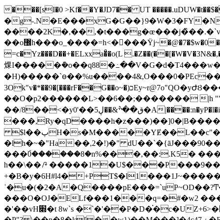
���[sI�0 >Kf��Y�JD7�� UT �����.uDUW�t��$��%��H�92k��}ڇ������5�^֎��Oا����� �̸x$ (U�4
�g-.N�E���xG�G��}9�W�3�FY�N�
����2K�,��,�t���g�œ���j�̏��.�ˋ
��o޼h���o_����=h<�򈣻���Ÿj~�@�7�$w�0�o
=c�Yz���D��+�ELxxa�ͣ�o(L .�Z��(��[�W�V�3N&
㷄I�����ܰ�o��q88�߸��V�G�d�T4���w
�H)�����ˋꮎ��%u����4&,O���0�PEc��я�X
3Ok"v�*��9�[���rF��G��o~�)כEy~r@7o"QO�yԺȢ������?҆߯� "cE@�>h�#+y�R����N9�o<����
��O�p2������L>��6��;������� |h ""�
��/8��<�y0'��ق��ׯ&��ڸ5�A|����:n�yP�l�i݄΢E�J��[���e�`M�6W��|� "��d˫n�&;m �S]օ4����s�'��h����Y,#
���,Ry�qD����h�z���)��]0�|B����h ��P��Y
$l��پH�s�M�����YɆ��L��c"���z\L��$_�5I���94ɍN����g�=���(qx��6�Ǽ�
�lh�~�"Ha��,2�!)�" dU��`�{āJ���90��b�� ��1'�́ټ-� ��a�r�����`S�0��(M �Q �Zv
���ۜ0������8�n%���,��:.K5� �
h��\��⭚�����1�U$���P���9���\��*
+�B�y
�6H#l4�+PT$�l1���1J~�����
ˈ�u�(�2�A�Q����pE���=`uP~OD��?Ͳ��0w��أ:M����hf'���iAaj� ���,^�3�PۄGfץ�
���O�OJ�ELf���1���q=�#�w2 ������k�u��o
�'��vH׍�t 8w`s �`�'��P�D�֗�c�UZ+6>�޽�b&�b`Ae'`��$ ������tJ�8�f����(]�_|�ǳ �I�J2B�|k��dB8}/
�P"? \��n�8�
k[��w})��M���]�4c4ݖ7�FA+�Sic�t=�}8����,$�ٺ�H��;m�������/