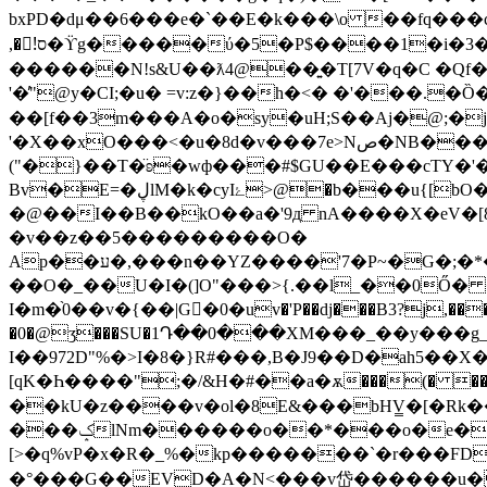
bxPD�dμ��6���e�`��E�k���\o ��fq���c띮��J$
,�!ُס�ϔg�����ύ�5�P$����1�i�3�Ŕ��+�Nl��5���2�雐c|I*�����;�<�"���v�i�J�����1�$vW�ژ(�[�U!|
������N!s&U��ƛ4@��͍�T[7V�q�C �Qf
'�̓"@y�CI;�u� =v:z�}��h�<� �'���.�
��[f��3m���A�o�sy�uH;S��Aj�@;�jo�%�y��$�)E
'�X��xO���<�u�8d�v���7e>Nص�NB���Dv ���Ԍ�drf=#>!�2!!�CI����4�۸���&�b�w�{$���t�����V:���rR;����h�#E���#
("�}��T�̈ʚ�wф���#$GU��E���cTY�'�/�}CX`&��i�
B
v�E=�ڸlM�k�cyIۓ>@�b���u{[bO��h�z���R�p[�|G�Vq�Aϩ�PG��"v�̙ƳC�VD�5a��"Q0�H2��6��A��m���ˁC�
�@��I��B��kO��a�'9д nA����X�eV�[8
�v��z��5���������O�
Ap��ע�,���n��YZ����'7�P~�G�;�*����H�"s��a�s��j���ѻk�1�"gNK���9�_]��G�f���'A��Dg���Oͪ�-
��O�_��U�I�(]O"���>{.��l_��0Ő� 
I�m�֨0��v�{��|G�ٌ0�uv�'P��dj���B3?j,����
�0�@ʒ���SU�1Դ��0���XM���_��y���g_;�Ϝ�׿{�� J��8�ਚ@�D�0��B=F^2�$?lkM4�h�����
I��972D"%�>I�8�}R#���,B�J9��D�ah5��X��)�\r С����H �G4
[qK�Һ����";�/&H�#��a�ѫ���(� ��
��kU�z����v�ol�8E&���bHV̳�[�Rk
���ݤlNm������o��*���o�e�6l��.�t7�k��[�����iOB�)~ F�vkH�EA+�n�����;�fhNݪ���*
[>�q%vP�x�R�_%�kp�������`�r���FD��awlP�N
�°���G��EVD�A�N<���v岱���� ��u�