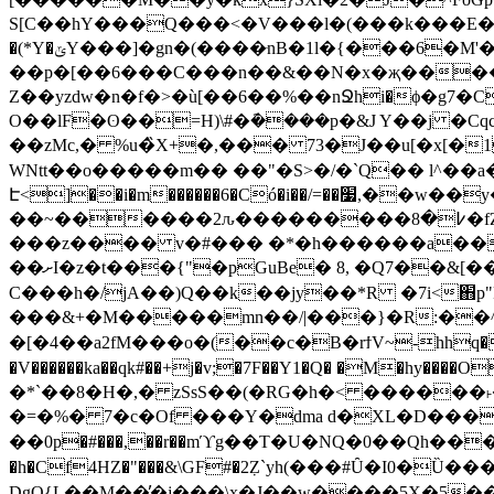
S[C��hY���Q���<�V���l�(���k���E�n�)�;uA�b
�(*Y�ݶY���]�gn�(����ּnB�1l�{���6�M'���mZ��Kn����6�݊������V}���n?
Z��yzdw�n�f�>�ù[��6��%��nՋhi�ϕ�g7�C
O��lF�ʘ��=H)\#�݇����p�&J Y��j �Cqc[DȜ�+
��zMc,� %u�̏X+�,��� 73�J��u[�x[�1
WNtt��o�����m�� ��"�S>�/�`Q�� l^��a�c���/t���J
Է<]��i�m������6�Có�i��/=��׷,��w��y�7P�/G.����"(��yE���z�/�'��+z���=E�]
��~������2ԉ���������߇�8�fZ=+��w+c/X�.�/*`��tˈ�K �o�߭�P����sP����c-!"��t��N9�����~��G�
���z���� v�#��� �*�h������a��
��ށI�z�t���{"�pGuBe� 8, �Q7��&[����ѥDi�� ]��3"?~��/d�� y}�u��I�l9j/�˯H ,B�Q�_�Q�
C���h�/jA��)Q��k��jy��*R �7i<֋p"
���&+�M�����mn��/|���}�R:��^��؉�
�[�4��a2fM���o�(��c�B�rϯV~-hhq����
�V������ka��qk#��+j�v;�7F��Y1�Q� �M�hy����O
�*`��8�H�,� zSsS��(�RG�h�< ������˫�3�.�sZ
�=�%� 7�c�Of ���Y�dma d�XL�D���a1]
��0p�#���,��r��mϓg��T�U�NQ�0��Qh���]�
�h�Cf4HZ�"���&\GF#�2ٜZ`yh(���#Ȗ�I0�
DgO{L��M��̕�j���\x�J��w����5X�5���+6��+W�6�