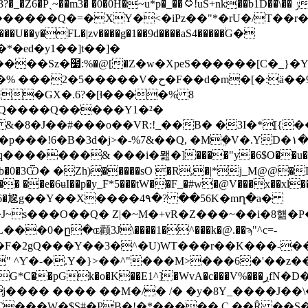
����
����Q�=�XY�<�iPz��"*�rU�/T��r�GNi�3͐� 
*�ed�y1��]t��]�
��Sz�໷:%�@[�Z�w�XpeS������[C�_}�YW
�ح�F��d�m�[�:ä��9=;���� �!
�GX�.6?�[ɬ����% 8
0�Q����Q�����Y1�²�
J��#���o��VR:!_��B� �3I�*[{��ED�U�]
�B�3d�j>�-%7&��Q, �Mܸ�V�.YD�١������
�������& ���i�뫮�]����"y�6$O��u�F+x
�hb�0�3Ѿ� �Zh)�����sO �R,�|*j_M@@�D�
ȅ&�� ��e�6ʉI��p�y_F*5���tW��F_�#w�@V���x��xl�
�Y��X����4٩�? ��56K�mղ�a�
J~ѕ���O��Q� Z|�~M�+vR�Z���~��i�8햶�
L���0�ը�ɶ颧3J\���
�1�^���k�@.��ϡ"^c=-
2gQ���Y��3�^�U)WT���r��K���-��7�
j���� ���� ��M�/� /� �y�8Y_����J��\
���W�$S#�PB�!�*����� C ��Ȓ ��S�