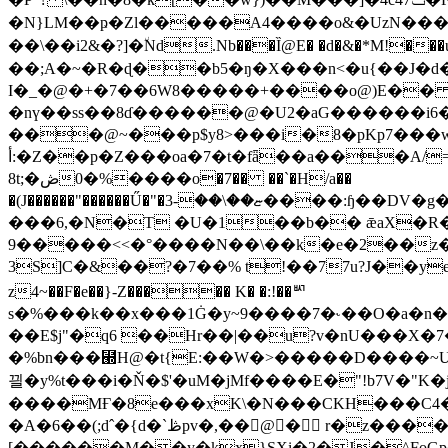
�N}LM��ҏ�Zl�����A4����o&�UzN����
��\��i2&�?]�٘Nd.Nb���Ȉ@E� �d�&�*M!���usI
��;A�~�R�ɖ��b5�ŋ�X���n<�u{��J�d�
I�_�@�+�7��6W8�����+����o@)E�� �ߡ���hZ������I��|u �����4��
�nү��ss��8ɗ������@�U2�aG������i6��c��o޷�iD@��2�����������y�e��q������� ��h
���@~���p$y8>���i�8�pKp7���w�Y
أ:�Z��p�Z���oa�7�t�fǟ��a���A/=dD�ʢq�Ώ�g���D�����[�(�� ��Y S9:lw�0ѿq���p�#�A��!HR-
8t;�ڞ��%�0��o�7�� ��`�H/a��
�(J������"������Ű�"�ޏ��\��-3����:ɧ��DV�g�p�x�i6���YF���$s�z�q���]&�ɘ��dY|6�����fkB��:��
���6,�N�T �U�1��b�� ǣaX�R��
�����9<<�°����N��\��k�e�2��z�O�!�R�-�w���oz���w�$ yU��}C�tK4�ð���V��.Kl�%Qݿ�ǃ����.�oS�
3S]C�&��?�7��% t!��77u?J��ye�V
z4~��F�e��}-Z����� K� �:!��ᄢ
s�%���k��x���1Ġ�y~9����7�˞��O�a�n
��E$j"�q6 ��Hr��|��u?v�nU���X�7
�%bn���⹭H@�t{E:��W�>�����D����~U�)��~E�>)��.R����
끨�y%t���i�Ň�$'�uM�jMf����E�"!b7V�"K
����MҒ�8e���xK\�N���CKH���C4�n
�A�6��(;dˆ�{d�`ڟpv�,��𮧝@� r�z�����f)ZW,
[������M��y�kx}SXi�2�J�^FoGp�B�'��z��qv��̨��ĝ�*`�