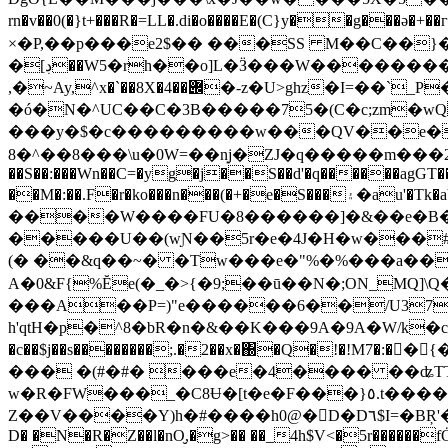
×�P,��p���e2$�� ���SS M��C��}�
�[ڊ��W5�rh��o]L�Ӟ���W�����������%9����V��Z�=��/;ɽL��=tA��I�1u/�̰�B��=��1{�� n7��wRχ
,�~Ay,^x�`��8X�݌��4�-z�U>ghz�I=��`_P�0jѬњ�^��gѲ�ag�u9��g�ȓ�P{��EhM=�{S0j�Ȃ
�ó�N�^UC��C�3B�����75�(C�c;zm�w
���y�$�c���������w���QV��e��]
8�^��8���\u�0W=��n͙j�ZJ�q�����m���2;OW٭��6 ����ꒅ������s����S_v�UԂ��Q��Zn�k
��S��:���Wn��C=�yg�j��S��d'�q������agGT��=
��M�:��.F�r�ko���n���(�+�e�S���۽�au'�Tk�aV �wqv�ؙW���w�n��!�5B�@���5�: J��5e�o��t:�D�������W�T�?Lٻ/
����W����FU�8������]�&��e�B
�����U��(wƝ��5r�e�4J�H�w���#
(� ��&q��~� �Tw���e�"%�%���a���@
A�0&F{%Ĕe(�_�>{�9;��ū��N�;ON_M
���A��P=)"e������6��/U37
h'q
tH�p�^8�bR�n�&��K���9A�9A�W/k
�c
�c��$j��s��������;.�2��x�΀�Q�!�!M7�:��{���Hn�d�1E�C�ܦ�C$�s����aqÒ��n�@���
��� �(#�#� ���e�4���� ��ʥTT��
w�R�FW���_�C8Ʉ�[t�e�F���}٥.t����:���kZ�[�r"˰���b�*�Dx��@�>��-����2�F\"w(��!n�-
Z��V����Y)h�#����h0@�D�D٦$I=�BŖ'�paQ��Ь��At��Z��h4� �Q5ڇ2x��#b��聨ǌ2 �F������㡱�:}�� ����bbB{1z:Ys� �+w1\-
D� �N�R�Z��l�nO̮,�g>�� ��_4h$V<�5r������fȮ