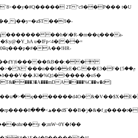
�`8>��y�#Q����� 2T"c9��P��� t�U
�˿j��y=�a$T��!l�-
:y@�Y_hA u�IFp<4�[ ��=
 X`���n��6�eE�C/��E3�F�ݦ��5}
T&����3�A���mDA����%C��w�d]
 y��ս�>�ϗ�������d4O� &�V��$X�E�
hV�S��͢�ڇg
�ɑhr��y �;mW~0Y�f��