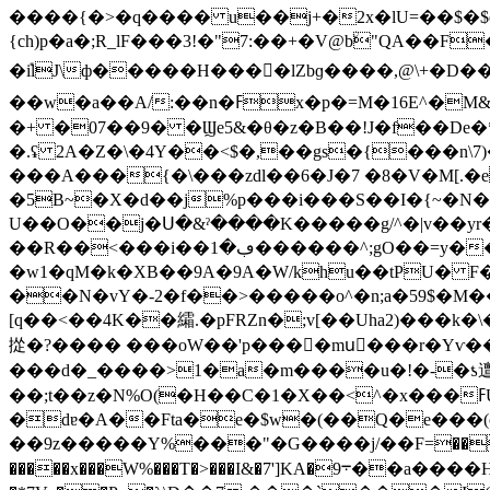
����{�>�q���� u��j+�2x�lU=��$�$e�w��H
{ch)p�a�;R_lF���3!�"7:��+�V@bۨ"QA��
�݊ilJ\ф�����H���󁏶�lZbɡ����,@\+�D��'�#���+�6*C7i<������E؄e�
��w�a��A/:��n�ߓx�p�=M�16E^�M&���\2�,u��P��榞����!��C��6��n{�7K����xfґk�si񩴹aj�Y�|�fb���vN�9�i�,�
�+ �07��9� �Ϣe5&�θ�z�B��!J�f��De
�.ʢ 2A�Z�\�4Y��<$�,��gs�{���n\7
���A���{�\���zdl��6�J�7 �8�V�M[.
�5B~�X�d��j%p���i���S��I�{~�N�e
U��O��j�Ս�&ˀ����K�����g/^�|v��yr��k�j~����U2O 
��R��<���i��ڢ�1������^;gO��=y���!l�,�'�3��Y�6Z$��wA�̧SDAu���� ���M��i��~�W7�3�\�~:�c�"� /
�w1�qM�k�XB��9A�9A�W/k
hu��tPU� F
��N�vY�-2�f��>�����o^�n;a�59$�M���E̽�Ͼ����ɳ�������|��޵��1
[q��<��4K��䌮.�pFRZn�;v[��Uha2)���
���d�_����>1�a�m����u�!�-�ƾ邅V��veU��p.
��;t��z�N%O(�H��C�1�X��<^�x���ߓU� qo�H�#.#�92t�se�<�%:�%M�lS�oY�ِ�(r��݅f-
�dɐ�A��Fta�e�$w�(��Q�e���(ô�R~{�p<4VYG$��:�i$��يl6�.�g�
��9z�����Y%���"�G����ј/��F=���f���g �9�n1�� PR�J�g�v�_ݚs
�����x���W%���T�>���I&�7']KA�9܋��a����H?�_�Z��P\P�!̺��:�Р'~�:��~���]���Fdf�ς @��ǌ�wV�����ԋlZXz¸K����m �