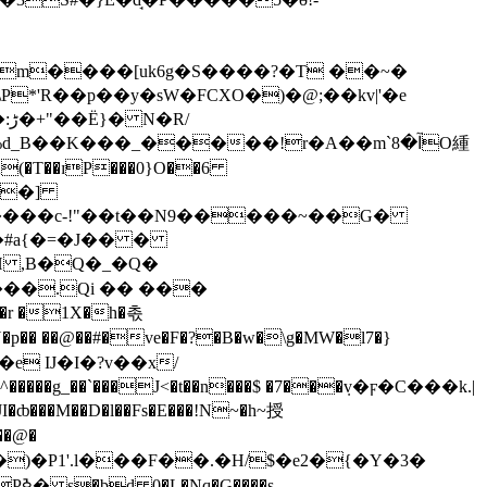
m����[uk6g�S����?�T ��~�
*'R��p��y�sW�FCXO�)�@;��kv|'�e
/
B��K���_�����!r�A��m`آ�8O緟
�#a{�=�J�� �
���.Qi �� ���
r �1X�h�촋
p�� ��@��#�ve�F�?�B�w�\g�MW�l7�}
2�e IJ�I�?v��x/
��g_��`���J<�t��n���$ �7���݂v�ϝ�C���k.|
�M��D�l��Fs�E���!N~�h~授
��@�
��)�P1'.l���F��.�H/$�e2�{�Y�3�
��s