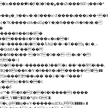
��و��sZt���SfZ>j��d�*
�
����ì����ǣ�W���w�n��!
+����z�j���Ȁ/b)2�\�<�T��q �j �
_-
J��<}
R$Q�Rd��K�Y:�8��R�ѕ������hJ�y��
㧿�?���� ���oW��'p����muٓ���r�Yѵ��x��؋EB1~.ō��JQˆ��쀇�f)���q��4��:3����ܙ
m�����u��`��}/�?�<7���?