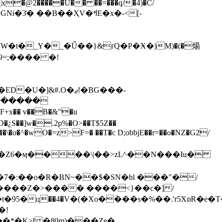
�x���W%���T�>���I&�7��Ap�}cL�g^�(�e� ����3?�_�Z6�Pˎ~��m3� �0�0H�~u*p�_��۝!uS+nk��b1D��\�� ݫx�@2�����U�� ��=���q/�4)�C/
��B��ҲV�ߞE�x�-<[-
�t�_Y�_�Ű��}&ґQ�P�Ӿ�)M)�(�煬
&#.O�ޖ!�BG���-
�� v��B�&"�u
¿S��]w�.2p%�O>��T$5Z��
��\�o�^�wO�=z>F=� ��T�c D;obbjE��r=��o�NZ�G2/
P�Z6�ӎ����\|��>zL^��N���Iu�
:��o�R�BN~��$�SN�bl ���"�/
�!
�*�K>l �80m)���Ze�