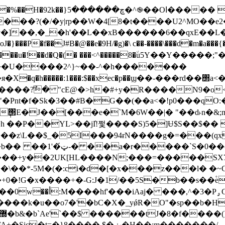
YE�q����p��p��W_�z�柾;s������/
��?(�/�y|rp��W�4[8�t����U2^MO��e2
v�]��,�
_�h'��L��xB������6��qxE��
J�}���P�f��J#B�@��e�
9H/�g)�\ c��-����\���d�m�a�
�,���u�!��d�Q�(� ���<^�����8�٘u5Y��Y�����;
��U����2^}~��-^�h�������
�q�h�����:1���:$��xec�p��ϣ��-���rd��΢a
Pnt�f�Sk�3��#B�G��(��a<�ǃp0���qO:
L>��jI̓!쩣����S)5�]Ʉ$S��$�� P��פ6L���0��V�>
�]�,V o��rF�{_�'79m�-
����+y��2UK[HL����N;���=�����S
-5M�(�:ci�d�[�x���z���l� �~GHu�
+0�!G�x����+�-G:J�1/��5S�b��s��۫e

A_ㆿ�ONN�?����Q"x-
7�'�bC�X�_yǿR�O"�sp��b�H_|�+��;���ۓ>��