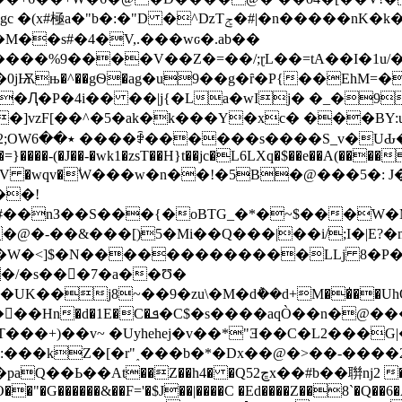
rn�v��0(�}t+���R�=LL�.di�o����E�(C}y��g���ə�+��гgc �(x#極a�"
M��s#�4�V,.���wԍ�.ab��
Q�Ԯ�P�4i�� ��|j{�La�wIj� �_�
vzF[��^�5�ak�k���Y�xc� ���BY:
�]���<
}����-(�J��-�wk1�zsT��H}t��jc�L6LXq�$��e��A(����
��!
��nЗ��S���{�oBTG_�*�~$���W�M
�-��&���[)5�Mi��Q���|��i/;I�|E?�m
Q]\Q�W�<]$�N�������������LLj 8
�/�s���ٓ7�a��Ʊ�
�UK��j8~��9�zu\�M�d݅��d+M��̍��UhO:a�
�� ���� \��^��G��F~8�G_]� \��?
�+)��v~ �Uyhehej�v��*"Ǝ��C�L2���G|
��"�G������&��F='�$J��|����C �Ed����Z��8`�Q��6�