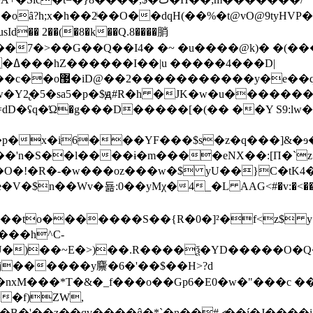
oȃ?h;x�h��2ͥ��O��dqH(��%�t@vO@9tyHVP
d�� 2��(�8�k��Q.8����䏴
�7�>��G��Q��I4� �~ �u����@k)� �(���
�D|
�\�R-�m��q���a-
2̢�5�sa5�p�$ԭ#R�h �JK�w�u��������$
'n�S��l����ɨ�m����eNX��:[Π�`z�>�
�$n��Wv�됾:0��yMχ�4_�L AAG<#�v:�<��
���to�������S��{R�0�]²�f<z$
���h^C-
ѯ�YD�����O�Q�rp����ھ>���8��d$`��B�ݱ�&�f˲g����t����[�
�j������y䴩�6�'��$��H>?d
xM���*T�&�_f���o��Gp6�E0�w�"���c ���
n��#ޗ��í�J����i�3S#�}E�d̘�P�����5�ӫ!-