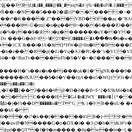
|Q�,(��_���@��_�eq%�d~j%>��(�xPJ�.{(������
���i*�K���� Z"���YBD�O��aa �"BA
Ȍ����8~Ü�tm] �n�g��0=�i��6���IΌ��
+)�g������|�ɕY��Y�ڬۅS�q��~�\v� ̫�V��UI�o� M
JA�&Q*HW�@/0n�l\ �Bz���DR� ٻ�Ȋ�`^n��[9}�n���W
4�+�^RmTv����eFb�S�V�+�(!�����d{:
�����ơXJU��$�0�V��r))A��n5�WQ{#3v�s
�z��u��C0�t|
�Ig����
 �n�3WY ' ���r#�׀{*� �A/���'�#��ܑ�z�e_i���d�� �t_:
駥z�)�IԆ��D �����ra�T"G_k }�9 B��uU�
���k6 �
����G�|r�DX�i� �3-j3�h�i&3#'v�ч�Aۇ;����䃚?
 ǣpd��QT*�J�9�m����¸�#g�w��bt�