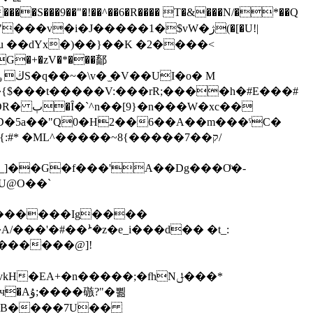
�S���9��"�!��^��6�R���� T�&���N/�*��Q
u ��dYx�)��}��K �2����<
G�+�zV�*���鄐
�xc��
#* �ML^�����~8{�����7��ק/
U@O��`
 �������@]!
"�뾞
+L�B����7U��