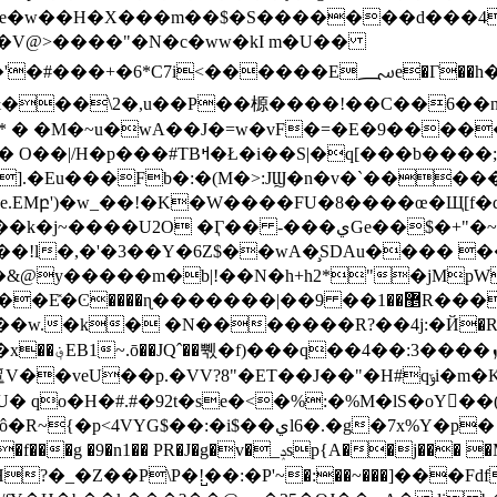
�X���m��$�S�������d���4�)x����ۭ�b�Ƒ�]�5
F�V@>����"�N�c�ww�kI m�U��
Г��h���g�_9��w�:�3���o>Z����a���|z��=�$Z�VM�|
�* � �M�~u�wA��J�=w�vF�=�E�9����
)� O��
|/H�p���#TBߞ�Ł�i��S|�q[���b����;����H��6I�ǹ�
�e].�Eu���Fb�:�(M�>:JϢ�n�v�`��
.EMբ')�w_��!�K�W����FU�8����œ�Щ[f�d�
�Ӷ�� -���ﻱGe��$�+"�~�Qɂh8A�`�� ��
�&@y�����m�b|!��N�h+h2*"�jMpW
�� 9R���d����~������3���z ��^��ȭ�i��,
k�\��w.�k� �N�������R?��4j:�Й�
�VV?8"�ET��J��"�H#qݹі�m�K�xe֥{��$c��}
7x%Y�p� o"*� J�R�Z��6�f����{����
p{A��j��� �M�_V���崩�*@i+DC�|