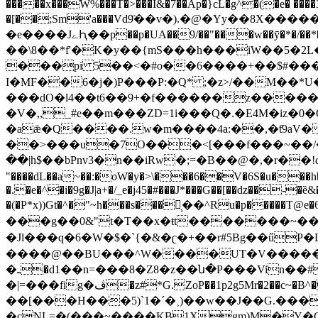
�[��;Sm'a���Vd9҃��v�).�@�Yy��8X������
�e����JےԦ��p��p�UA��9/��"���w��ȳ�*�/��*���U��y�FL�|zv����g�1��9d����aS4�����֔G�
��\8��*f'�K�y��{mS���h���iW��5�2L�
���pi 5��<�#o��6����+��$#����
I�МF��6�j�)P���P:�Q* ;�z>/��M��*U�% ���2�5�����V
���dO�l4��t6��9+�f������z�����
�V�,,_#e��m���ZD=1i���Q�.�E4M�iz�
�aǣ�Q����.w�m����4a:��,�ƭ9aV� &�8�
��>���u�7O���<[���f���~��/�p���!6
��|h$��bPnv3�n��iRw�;=�B��@�,�r��!q
"����dL��a~��:�oW�y�>\���6��V�6S�u��
�.�e�^�i�9g�J|a+�/_e�j45�#���J*���G��[��ǳ��-�
�(�P*x))Gt�^�"~h���s���⻋̹��^Ru�p�����T@e�6�尮g�
���g��0&"t�T��x�ŧt�������~��
�Jl���q�6�W�$�`{�&�ʗ�+��r#5Bg��űP�
����@��BU���^W����UT�V�����F�
�ـ�d1��n=���8�Z8�z��ն�P���Vin��#" ^Ƴ�-�.Y�}>��^"���M>���6�'��z�����Z�>���� ����<}��c�]/
�|=���fig�ڤ�z#*G.ZoP��1p2g5Mr�2��c~�B^�G*C��pGk�o�K��E1^]�WvA�c���V%���ڔfN�D�t�95�ц��4�V�(�Xo����s�%��.'r5XɒR�e�T����Z}
��[���H���5)`1�ˊ�˲)��w��J��G.���
�cNL=�(���~����KB1Xgm)M�Y�C