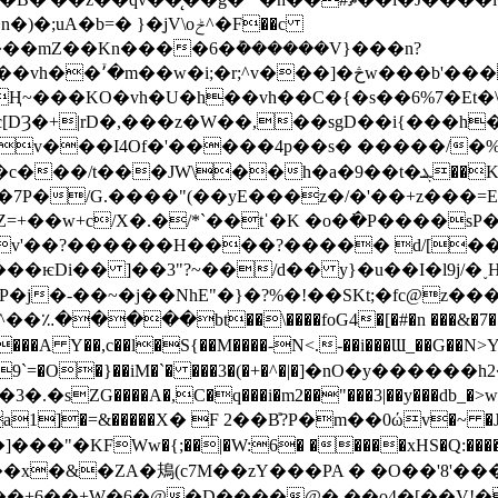
=� }�ֵjV\oݲ^�F��c
��p�[��6���C���n��&��N�x�җ�����vh��ۡ՚�m��w�i;�r;^v���]�څw�
��b'���
Ң~���KO�vh�U�h��vh��C�{�s��6%7�Et�\P
|rD�,���z�W��,��sgD��i{���h�:ڑ�+"��Ë}� N�R
v���I4Of�'�����4p��s� �����/�%d_
W\��h�a�9��t�ܔ��K(�T��ɪP���0}O��6
v'��?������H����?����� d/[�
P�j�-��~�j��NhE"�}�?%�!��SKt;�fc@z��
����bt��\����foG4�[�#�n ���&�7��
A Y��,c��l�S{��M����-N<.-��i���Ɯ_��G��N>Y�
9`=�O�}��
iM�`� ���3�(�+�^�|�]�nO�y������h
G����A�,C�q���i�m2��"���3|��y���db_�>w^���
�=&�����X� F 2��B̎?P�m��0ώv�~ �JI�ȸ��
��"�KFWw�{;��|�W:6� �����xHS�Q:���
Ȕ����x�&�ZA�鳺(c7M��zY���PA � �O��'8'�
@�D����@� ��o4�[��V!�Pߢ� s�bd 0�L�Nq�G��