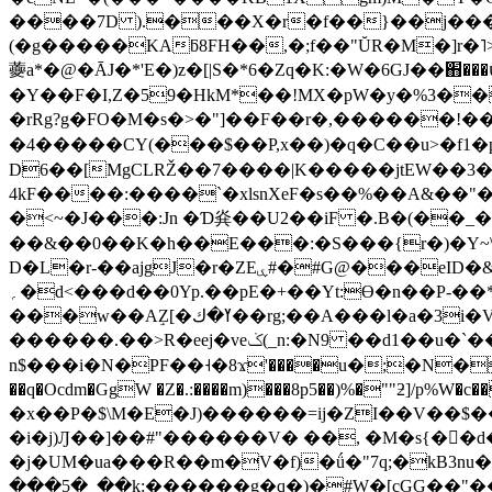
����7D ).���X�r�f��}��j����
(�g�����KAƃ8FH��,�;f��"ŬR�M�]r�˥>�v
虁a*�@�ĀJ�*'E�)z�[|S�*6�Zq�K:�W�6GJ��֋���ս{�y�� ߻g�&aP��i ��R�Iw���ʷ���b�� 
�Y��F�I,Z�59�HkM*��!MX�pW�y�%3��
�rRg?g�FO�M�s�>�"]��F��r�,������!��
�4�����CY(���$��P,x��)�q�C��u>�f1
D6��[MgCLRŽ��7����|K�����jtEW��3�֠
4kF����:����`�xlsnXeF�s��%��A&��"
�<~�J���:Jn �Ɗ烡��U2��iF �.B�(��_�
��&��0��K�h��E���:�S���{r�)�Y~\�
D�L�r-��ajgJ�r�ZEۑ#�#G@���eID�&K���i��ܣ!>���?�Vt��Oe��.��(ٯR��v�a�҃9e��?�#6ikC��h�c� ��m��
؍�d<���d��0Yp.��pE�+��Yt:Ө�n��P-��*-���� ��2}�?
���w��AٟZ[�ߌ�ك��rg;��A���l�a�3i�Vp$��a�EѴ�. aJ)%�F@�B !��]� roʔ(� ZʽCƎ�d�=_?l�97�
������.��>R�eej�veݢ(_n:�N9 ��d1��u�`��7�e�(���l�߹
n$���i�N�PF��˧�8ϫ'����u�;�N�
��q�Ocdm�GgW �Z�.:����m)���8p5��)%�""ƻ]/p%W�c�����x7"g �R��8��.פ[V�
�x��P�$\M�E�J)������=ij�ZI��V��$��JY��,)~a� :�'j
�i�j)Ԓ��]��#"������V� ��, �M�s{��
�j�UM�ua���R��m�V�f)�ǘ�"7q;�kB3nu
���5�_��k:������g�q�)�#W�[cGG��"