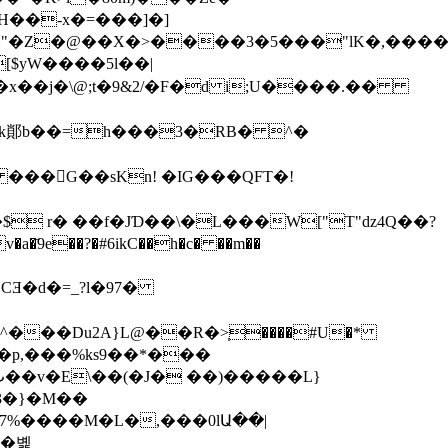
H��-x�=���]�]
Hsi�"�Z�@��X�>����3�5���"lK�,���
'�x��j�\@;t�9&2/�F�d i;U����.��
 �k䣔b��=h���3�RB� ^�
���G��sKn! �IG���QFT�!
$ r� ��f�JƊ��\�L���W["
T"ǳ4Q��?
d3�}�M��
�7%����M�L�,���0lԱ��|
L�볥