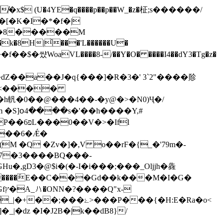
�[�K�I�*�f�|
L�8�����M
��{�k�8H|͗���'L������U�
"��f��$�썄WoaVL����8-/��Y�O� ����I4��dY3�Tg�z�
<�dZ��a��J�q{���]�R�3�' 3`2"����䪾
�h軓�0��@���4��-�y@�>�N0)Ҷ�/
�Ifl
X7�3����BQ���-
,gD3�@$i�(�-I�i���;���_Oljjh�㽓
����݇E��C���Gd��k���M�I�G�
�P���{�H:E�Ra�o<