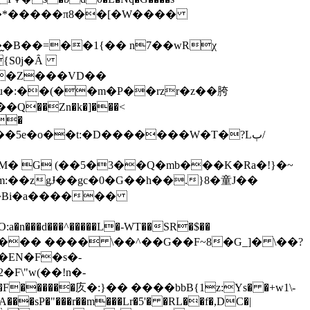
b�:�"D �^ǲTݮ�#|�n�����nK�k�*�����π8
��[�W����
9�Z���VD��
u�:��(��m�P��rzr�z��胯
�
� G (��5�3��Q�mb���K�Ra�!}�~
:��zgɈ��gc�0�G��h��.}8�童J��
�P�Bi�a������
n���d���^�����L�-WT��SR�$��
�EN�F�s�-
A���sP�"���r��m���Lr�5'� �RL��f�,DC�|