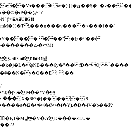
r��©�rP��@< ?
9$L���mM�%�T,���ɳ���v����<���f��(
Y�����.���";�[ƺ�\`��r
������ٿ�M{
o�k�j�L�pNB
���6y�"��fD�*Oj����
��#��N�y�Q��E_ ��
{�،���X�66?�[����� 8
�����a�i2��8�f�Y).�D�4V�b��殺
����ZLU�|
�� ^!