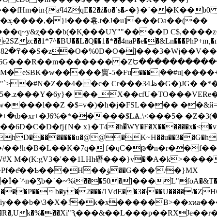
K��b0 ʿ���L8gb�d �v{7�e�]��9�XO"��
��
�q~y&ʐ���b(�K֧���UY""����D C$,����z�
SZzc��1*7^�BU��L�Q��1�*��̐4naP�e͘��&Ln���PhP+m
Eb*
$�iY6G���R��m������� �ZԵ���������
�eSBK�w�����竇-5�Fu���|݅��#u[����+
Z��4��c� Cr���ظ34�G�)JG� �*��1
�.z���Y�6y}� ��_X��cfU�
TO���VER
l��Z �$=v�)�h�j�FSL���� ��&й=�w�Mp2鸁jd�U
%�*�����$LѦ.\<���5� �Z�ޤ<* ��)3��`�l �F[�ʧoh^���ݾ���M
�C�D�fј{N� x}�T4�h�̈WY�F�X������x�<�vX�m�
݆\JhD��������u�@@�K~H��u��3��G�h!�s
���/��!h�B�L��K�7q� f�qC�թ�n�r��f
W#X M�(K:gV3�'��1LHh䃡���}v�ޮ�A�k>���
��H��ۋ��G���'/�}MX
��P��b�y�2���/1VdE��3�\��U����/�ZHO�}ߓ�m
�\3�X�!�k�x�����B>��xϰa����4x}Φc
Je��r��ڰ��@��H�Z�6�U��J�����m�=e���8��IG��sA�"x��&���¨+y�6c�n�b��Z)F`��`�!#