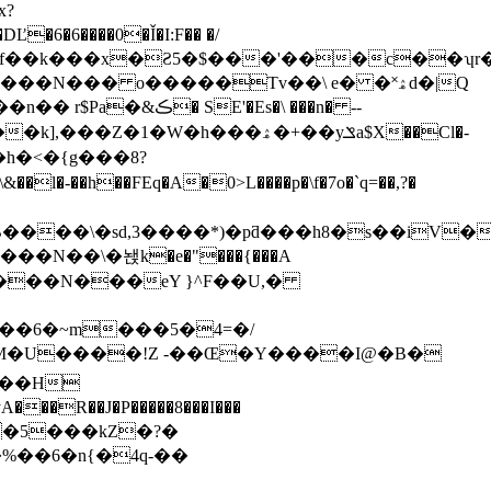
?
�6����0�Ǐ�I:F�� �/
'�Es�\ ���n� --
�-��h��FEq�A�0>L����p�\f�7o�`q=��,?�
���6�~m���5�4=�/
%��6�n{�4q-��