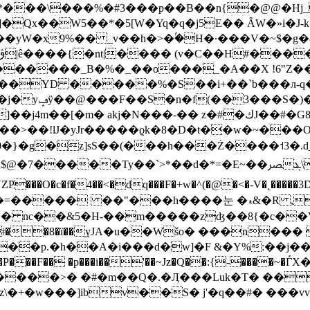
Ȍ*���\���%�#3���p��B��n{�@@�Hj_
W�Yq�q�j5E�� ȂW�»i�J-k�D�ܨQR��"Y� �Z�������&���7
��yW�x9%�� _v��h�>�ۢ�
H�·���V�~$�g�
������_B�%�_��o���_�A��X !6"Z�
���YD �����%�S��i+��`b���л-q
�)�B�ba�
��>��!lJ�yJr�����ϱk�8�D�t��w�~��
��d�*=�Eﴫ��~�\ܔg�����Od 8el#U�Y. �1�,��!
���O�c�f�4��<�dq���F�+w�^(�@�<�-V�˛�����
��h����눈 �ޑ&�R ,eB�,�|"�v2E��5>Ƣ
�8�ï��ܼyJA�u��Wšo� ���n���  �
�c��p.�h��A�i���d�w]�F &�Y%:��j�
�>�{h�P���F�� �p���i��'��~Jz�Q��:{-���
���>� �#�m��Q�.�Ӆ���Luk�T� ���