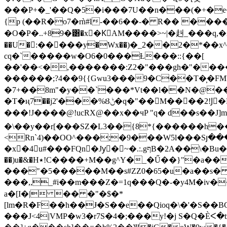
���P+�_'��Q�5�i���7U��n���(�+�e�S���۽�au'SWk�ì�q~EؙU���woo�&j3�Wa��Vo���Rw�);
{p (��R�o7�rǹ#l-��6��-� R�� �
����
�O�P�..+89�͸�x�KٌAM����>~|�赳_���q,�x��f�$��Fm����
��U�:�����y�Wx��)�_2��2�*��x^ �
cq�`�����w�O6�0���Ƚ���::{��[
��'��<�,�������:Z2�"���gh�"��
������;?4��9{{Gwu3���9�C��T�̹�FM':
�7+��8m"�y��`���*Vt��l��N�@��
�T�ң7��j2'���%Ȣݨ�q�"��M����2!Jِ�P��ʹg���['.���/I��#J\�b�t��lG[�PаQ7*7*�w+ʭS�zu�����B�깶
���!J����@!ucRX@��x��чP "q� d��s�
�\��y��r[���SZ�L3��{8*{������h
<Rn`4)��OO^���;�9���W5l���Sյ���
�x�4u#���FQn�Jyٰ�~�.:.gףB�2A��\�Bu��<��jǢM�A�ٕMx���H�iz�^s�)�C̻�<%�@Y�Z�w�/
��)u�&�H٭!C����+M��g^Y�_�Ű��}"�a���}�S8��NQ� � I��1�>�� \?lH��S� e�H8��*3;�|>ϊ�M��*V�
���"�5�����M��s#ZZ0�65�u�a��s� �
���,,_#i��m���Z�=1q���Q�-�y4M�iv
a�[I�| �� �"�$�*
[lm�R�F��h��Ɉ�S��e��Qioq�\�'�S��BC�&ⱓ<]B2#
���J<4|VMP�w3�r7S�4�;���y!�j S�Q�Ѐᐸ