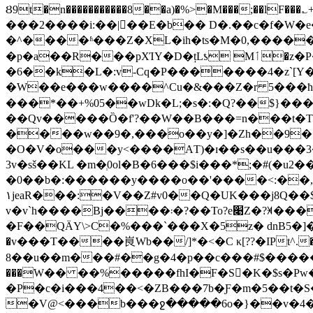
Ȣ9t�n�����������8��a)�%>�M���;��lF���؎+pCt2*ۣ����~m6o
���2����i:��|��E�b�� D�.��c�f�W�e��Q��� �B�a�4ټ��a_C{5�= �a�K�Z}$�8
�^����ʱ���Z�XL�ih�ts�M�0,�����
�p�a��R���pXΊY�D�țLƾ Mٲ�z�P��k�̾}�� �k�a?N3���!��N���ǵ򴳤��,i��R��D��|�8���od���}
�6��k�L�:v-Cq�P�������4�z`[Y
�W��e���w����^Cu�&���Z�r 5���ħUŇ�M�~�*�l��&މqz��)'����Hkt�ձ�P�FP䣪��V
���*��+%05��wDk�L;�s�:�Q?��$}���!9
��Qv�����Ȍ�f'?��W��B���=n���t�T
����w��9�,���o��y�]�Zh��9���Q�� &��?b
�O�V�o���y<����AТ)�ɪ��s��u���3�
3v�sš��KL �m�ְ0ol�B�6���$i���*;�#(�u
�0��b�:������y����o��'����<:��,�08�
۱jeaR���:�V��Z#v0��Q�UK���j8Q
v�v`h����Bj����܃�?��To?e׉Z�?ꈁ�������)U�ȍ/�Z3�]��@��uU� ������_C]����U}��6_ 8y��|
�F��QÄY\>C�%���`���X�5z� dnB5�]��Omg
�v���T����峎Wb��/]*�<�C κ[??�IPt^.�؈h":l� ��ѩ�������O��k1
8��u��m���#��g�4�p��c���#$�����Od
���W�� ��%�����fhI�F�S�َK�$s�Pw�
�P�c�i���4��<�ZB���7b�Ƒ�m�5��t�S�9-�`��)2-�h��h�*zc
�V@<���b���ջ�����6o�}��v�4��oЄo��� K������