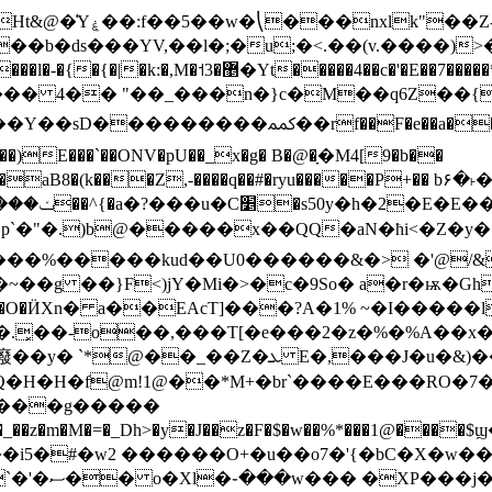
b�ds���YV,��l�;�u;�<.��(v.����)>�Гe}tF
��ϝ�4ZBgq�Zx� =��~�v��i�Ye��Yf����{�����l�-�{�{�|�k:�,M�˦3�޵�Yt�����4��c�'�E�
�7�����*�����7��ߦ��
�� 4�� "��_���n�}c�M��q6Z��{
F�e��a��rqP�����e�L��V�2�9g�dy���|
���)E���`��ONV�pU��_x�g� B�@�ָ�M4[9�b��
UT�aB8�(k���Z,-����q��#�ryu�����P+�� b۶�
��,ʯ��]�
jp`�"�.)b@�����x��QQ�aN�ħi<�Z�y
��%�����kud��U0������&�> �'@/&
 ��}F<)jY�Mi�>�c�9So� a�r�ѭ�Gh�z�iQ+
>Bh8��O�ӤXn� a��EAcT]���?A�1% ~�I�
�.͓��-o��,���T[�e���2�z�%�%A��
��J�u�&)��}��\�b���|5�+d��8BMhrO
%"�Q�H�H�f@m!1@��*M+�br`����E���RO
C�_��z�m�M�=�_Dh>�y�J��z�F�$�w��%*���
��7�q:A;