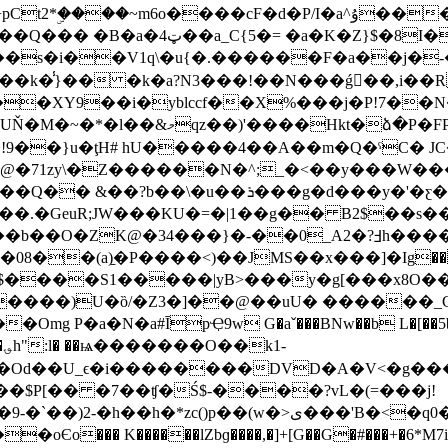
����cF�d�P/I�a^ۇ����;���V8��:�.^JsS5ѢI�a/d4�|
I��`k�ZxZ`�iJ�ܿ�r\zio�
�s�i��V1q\�u{�.������F�a��j�-
��XY9��i�yblccf��X%���j�P!7�
G�b;�ߞ���J�n[��^��!!��|
��}u�ţH# hU�����4��A��m�Q�ˁC� JC��
@�71zy\�Z������N�^;_�<��y���W���
��\�u��ܪ���g�d���y�'�ƹ�b�}
�.�GeuR;JW���KU�=�|1��g�� B2$��s��
2���b��O�ZK@�34���}�-��0_A2�?Ⅎh���
�(a)̱�P����<)��JMS��x���]�Ig���� I�
��$����S1�����|yB>���y�g[���x8O
 P�a�N�a#ĪpҾ9w G�aˇ���BNw��b L�[��5b?4
-
��U_ϵ�i��������DVD�A�V<�g���ec]/
�$P[�� �7��ʧ�Ś$-����?vL�(=���j!
()p��(w�>ی���'B�<�q0�+�V@`�F)D����
lZbɡ����,�]+[G��G�#���+�6*M7i8�f V)7�4��6ޡ&6n��