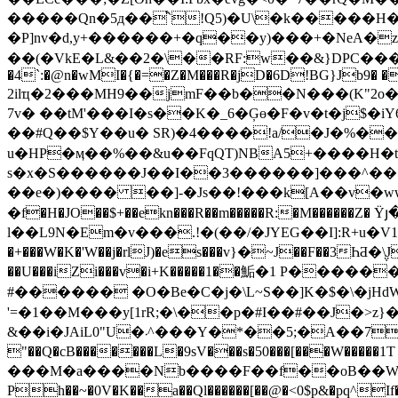
�����Qn�5д��֯`!Q5)�U\�k�����H���fHm�in{aϥ4ZqE�2�ź�o�`s�ށ�}�`��
�P]nv�d,y+������+�q��y)���+�NeA�z�ܮ����,�}i���횫.t�J�u]���Oa��(
��(�VkE�L&��2�\��RF:w��&}DPC����
�4`:�@n�wMI�{�=�Z�M���R�jD�6D!BG}Jb9� �e2
2ilҵ�2���MH9��jmF��b��N���(K"2o�8߉�2��S�z�O�%0D�O�]���3�Wj��V��W) �a�t�a��cr�D�FlRֆ|] ��7���˶
7v� ��tM'���I�s��K�_6�Ģө�F�v�t�j
��#Q��$Y��u� SR)�4����!a/�J�%��M
u�HP�ӎ��%��&u��FqQT)NBA5+����H�t"`>�#N�
s�x�S������J��I��3������]���^��5
��e�)���� ��]-�Js��!���k[A��v�ww����
�f�H�JO��$+��ekn���R��m�����R:�M������Z� Ÿյ�+�ȸ�xr+�J6
l��L9N�Em�v���.!�(��/�JYEG��I]:R+u�V1��6D
�+���W�K�'W��j�rlJ)�es���v}�~J��F��3ҺƋ�
��U���iZi���v�i+K�����1��鮜�1 P���
#���
��� �O�Be�C�j�\L~S��]K�$�\�jHd
'=�1��M���y[1rR;�\��p�#I��#��J�>z}�Pf�e͊��Ƅ�
&��i�JAiL0"U�܁^���Y�*��5;�A��7�Ȋ�`^n�Ʒb�`�~%ί���50�]���L"foA�&T�~c-�M���M(*���
"��Q�cB�������L�9sV���s�50���[���W�����1T �
���M�a����Nb����F��f��oB��Wiy���b
Ph��~�0V�K��a��Ql������[��@�<0$p&�pq^If�R�,Uk�%���Xi"Ԇ���&��L���p��RX