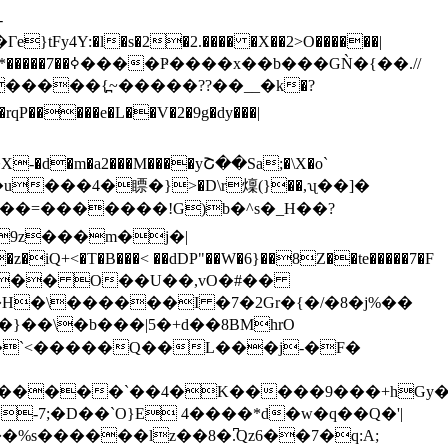
y4Y:�l�s�2�2.���� �X��2>O������|
��Ҏ����x��b���GǸ�{��.//
�����{߽~�����??��__�k�?
˫�X-�d�m�a2���M����yՇ��Sa;�\X�o`
���=�������!G)b�^s�_H��?
9z���m�j�|
<�T�B���< ��dDP"��W�6}��8Z��te�����7�F
����l�� O��U��,vO�#��
x�H�\������I �7�2Gr�{�/�8�j%��
�7�`<�����Q��L���j-�F�
1@����$ϣ�����`��4�K�����9���+h