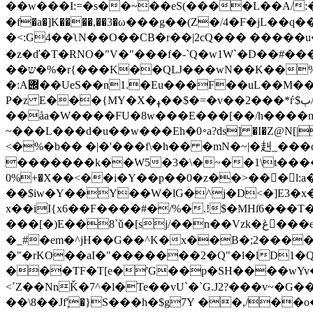
��w���I:=�s��~��eS(����L��A/:�
�f�a�]K����,��3�ω���g��(Z�/4�F�jL��
�<:G4��ʅN��O��CB�r��|2cQ��� �����u
�z�ď�T�RNO�"V�"���f�-`Q�w1W`�D��#���
��ש�%�r{���K��QǇ���wN��K��%���x��(;�WI7��n-�Xo�ʽS�o���&ɻ�pb�ab?HS^ރ"/��9�Z��u݆Z
�:A݌��UeS��n1.�Eu���F��uL��M��Qz�u�{ �4ZqM����0+�c�_�x���v����Dm���!� �-
P�z E���{MY�X�ߪ��$�=�v��2���*ѓ$ٻ/
��åa�W����FU�8w���E���[��/h����mx
~���L���d�u��w���Eh�0࠾a?ds] �I�Z@N[|�7��e|�!����w���ݯ&�7��$�My���TsG��*ͣY\��$y�ğ�4�b5��d�^��=�gQ�^��u�;
<�%�b�� �|�'���f\�h�� �mN�
~|�赳_��
�������k��W5�3�\�~��1\t����ո�۵
�+%0X��<��i�Y��p��0�z��>���ٓ
��$iw�Y��Y��W�lG�^j�D<�]E3�
x��iI{x6��F����#�/%�.!$�MHſ6���
���[�)E��8`ǔ�[sj/��n��Vzk�ڠ�ٔ��e�I�H-�MUJA4���?����ţ���J:%穨}æ�&q�u-Q��p/
�_#�em�^jH��G��^K�x��B�;2���
�"�rKO��aI�"
�������2�Q"�l�lD1�Q
���ƬF�T[e�'G��p�SH����wYv��
<ߴZ��NnǨ�7^�l�Te��vU`�`G.J2?���v~�G���*�/���P��U��x�r�I�||z���W��1���'����aS4�����V�G��
��\8��Jf'֛�}S���h�$g7Ү ��,/��o�