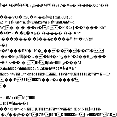
��VO� mϚ��qPe�m�%U�3!
¸�n2_[���Ja8��x@� P���D��d
�� <�;�1�k� ����� �� 
���t����:�$���p����߬�<.V鲸
e��63���RV�1K�_�������0E�˳
��bH�8ɓݵ�H`�4��R_ޖ���
���<���hl���8Y2�$�/���v�h?
cp 4W�� 1dn�o���d>E���L'��v�K�l����1�@� �L
����Ӕ:������D��>�#����͞
��
��}
��U]UP��m�7�?v��/�f_!Ec^N�L���-
����