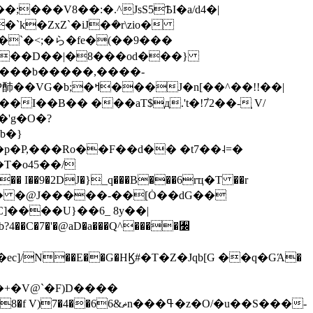
�`�<;�ら�fe�(��9���
�N���b�����,����-
I��B�� ���aT$д.'t�!7֙2��- ͕V/
'g�O�?
p�P,���Ro��F��d�� �t7��˨=�
�T�o45��/
�9�2DJ�}_q���B���6rҵ�T ��r
�� �@J�����-��[Ȯ��dG��
��C�7�'�@aD�a���Q^����﫼
N��E��G�HϏ#�T�Z�Jqb[G ��q�GΆ�
�ߟ�z�O/�u��S���-