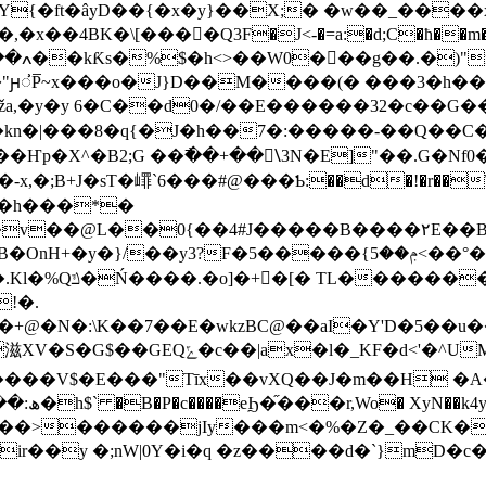
{�ft�âyD��{�x�y}��X;� �w��_����x
BK�\[���񟏗�Q3F�J<-�=a:�d;C�ħ��m�DĽ�6
��d0�/��E������32�c��G���n�� r$Pa�&ڪ� SE
+J�sT�嶵`6�� �#@ ���Ƅ:��d�!�r��\&��l
ݦ��5<��°����N��\�놵k�e�"���{���A
!�.
+@�N�:\K��7��E�wkzBC@��aI�Y'D�5��u
M�U����!Z -��Œ�Y����I@�B�
��y �;nW|0Y�i�q �z����d�`}mD�c�