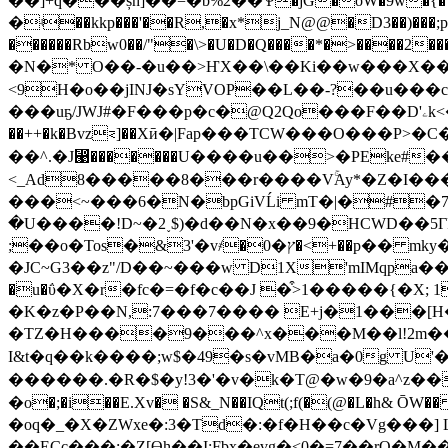
��]+q���șh]��=�b%2��Ѱ�jG�oW�9w�{
�ʵ��kkp���'��R,�x*j_N@@�D3��)���;p�
������Rbw0��/"�\>�U�D�Q����*�>����2����=��[x�����h߃�Q�2�w*�1 ��716���liO�h�NZ�G/�(�PJx))�u�^@
�N�* O��-�u��>ҤX��\��Ki��w���X��۪e�3�2�v�>ە�1��k�b����������
<9H�o��jINJ�sYVOP��L��-?��u���
���uҕ/JWJ#�F���p�c�@Q2Qo���F��D'ۦk<����E��O�wr�?���xБ�2N�.����\�EG_5S)'�,x��+_�-����/f�F
��++�k�Bvz⋜]��Xӣ�|Fap���TCW���O���P>�C
��^.�J⵩�������U����u��>�PEke#
<_Ad8�����8���r����VۚAy*�Z�I���
���<~���6�N�bpGiVĹi mT�|�#
�U����!D~�2˯$)�d��N�x��9�HCWD��5
;��o�Tos�&3'�v҂�ץ�0�<+��p�� mky�I
�JC~G3��z"/D��~���w D1X'mIMqpa�
�u�ΰ�X�r�fc�=�f�c��J �͒>1�����{�X; 1֤���id~� d˦��
�K�z�P��N,:7���7���� E+j�1���[H�❲®&5AcK
�TZ�H����9���^x���M��l!2m�
I&t�q��k����;w$�49�s�vMB�a�0g U'�uF:,ߦ��g$��.wյ��Pa�Di��F�I,Zґ5 r�֚X(�C��P���PKf � �b���}Aff�U�
������.�R�$�y!3�'�v�k�T@�w�9�a^z���Ґ�T�np�ӻh��0��I�ݜ�j=-֝΍
�o�;�i��E.Xv� �S&_N��IQt(;f(�(@�L�h& ŌW��
�oq�_�X�ZWxe�:3�Td�:�f�H��c�Vg���]
��ECc���;�Z[Өh��I:Fbx�evg�<0�=7��rQ�