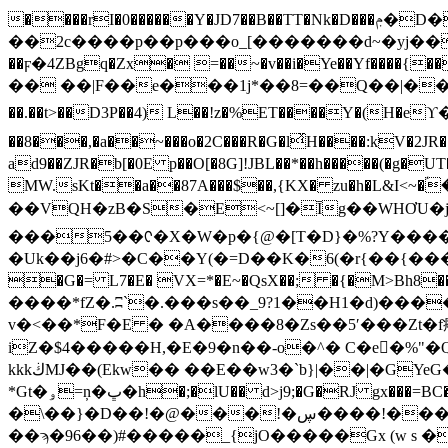
����rI�0������Y�JD7��B��TT�Nk�D���ݦ�D�Ht&@�͑Yۼ��:f��5��w�⎝���nxlk"��Z-
��2c����p��p���o_
[�������d~�yj����
�� ��|F��e���1j*��8=��Q��|��
��.��t>��D3P��4) L��!z�%ET����Y�(H�eϒ��Y��sD���������ﷃ��rf��
��8���,�a��~���o�2C���R�G�lͯH����:kV�2JR
ad9��ZJR�b[�0E p��O[�8G]!JBL��*��h�����(�g�
MW.sKt��a��87A���$��,{KX� zu�h�L&I<~�ؑ���ݖ��^{�a�?���u�C׵�s50y�h�2�E�E��u���4�瞟�}>�D\r燣( }
��VQH�zB�S�E<~[]�Īg��WHƠU�
���5��ᢗ�X�W�p�{@�[T�D}�%?Y����
�Uk��j6�#>�C��Y(�=D��K�6(�r{��{���~��g
�G�= L7�E� VX=*�E~�QsX��; �{�M
����*fZ�.ʭ`�.���s��_9?1��H1�d)���
v�<��*F�E � �A����8�Zs��5ʹ���Zt�f癈��y� `*@��_��Z�ܥ E�,�
iZ�$4�����H,�E�9�n��-o�^� C�e񅊨�
kkkڬMJ��(Ekw�� ��E��w3�`b}|��|�GYeG���g�����
*Gt�ۅ=ņ�ڀ�h�;�lU�� d>j9;�G�RJ gx�
��=B
�\��}�D��!�@���!�ڛ����!����i5�#�w2 ������O+�u��o7�'{�bC�X�w��-7;�D��`O}E 4����*d�w�q��Q�'|
��ϡ�96��)#�����_{jO�����Gx (w s �`�'�ސ�� o�Xl�֊���w��� �XP���j��%s������lz��8�.͆Qz6