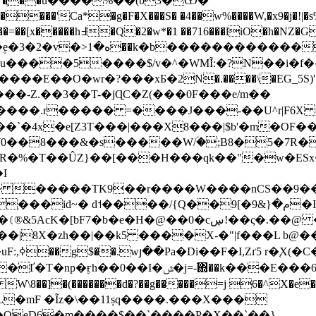
�ʼ�֛��u����%��(b3�Ѿ�
���'Ca*�g�F�X���S� �4��w%����W,�x9�j�!|�s%
����`�6�3rLZf��."�2���Ұ��K�؞
�����Y�O ����)
cu����5����$/v�^�WMĨ:�?N��i�f�
���-Z.��3��T-�jɊC�Z(���0F���e/m��
�����.r����� =����J���-��U^r|F6X �
�`�4x�e[Z3T���|���X8���|$b'�m�OF�
�70��8���&�s�����W/ؑ�;B8�5�7R
ΓR�%�T��ÛZ}��[���H���qk��"�w�ES
� �����TK9��r����W����nCS��9���򔠲2
��/{Q��9[�م�{&9�I+H��a<�c�w���zǌ�^$�U8��
�[bF7�b�e�H�@��0�cڛ!��ς�.��@ �
��|8X�zh��|��k5 ����X-�"|f���L 
�,A��`衃
��k���E���6���+R+Y�dV�XQ}m���ط�騂
 W\8��]�(�������d�?��g�����=j 6�^X�e���
 L�mF �Ĩz�\��11șq����.���X���
M��OeD6�m����$��`����P�X��`��}