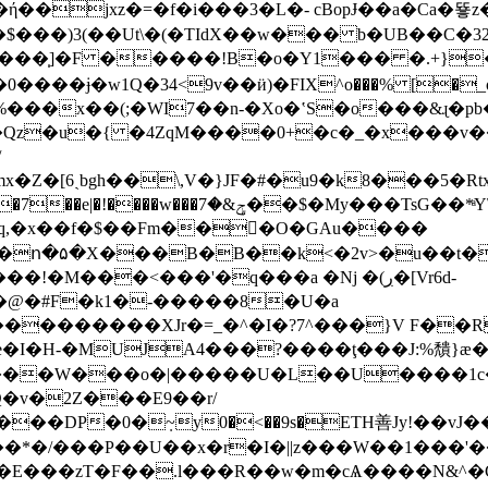
ή��jxz�=�f�i���3�L�- cBopɈ��a�Ca
q��$���)3(��Ut\�(�TIdX��w��� b�UB��C�3
���̩]�F �����!B�o�Y1��� �.+}�
0����ɉ�w1Q�34<9v��ӥ)�FIX^o���% [�
�Z�[6ˏbgh��\,V�}JF�#�u9�k8���5
�q,�x��f�$��Fm���O�GAu����
�X���B�B��k<�2v>�u��t�U� F�&�y
l:a���!�M���<���'�q�
��a �Nj �(ڔ�[Vr6d-
x�@�#F�k1�-�����8�U�a
T���������XJr�=_�^�I�?7^���}V F��
���W���o�|�����U�L��U����1c
�v�2Z���E9��r/
�DP�0�ܼ~y0�<��9s�ETH善Jy!��vJ�
E���zT�F��.l���R��w�m�cѦ����N&^�G�N����