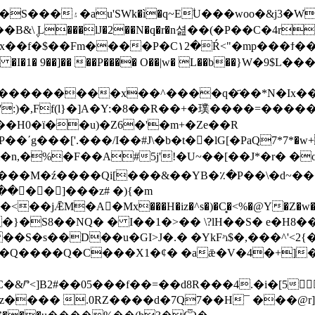
}]�ئ��$�=�v��ᮤ��\��e�
B&\݆ L���lJ�2��N�
q�r�n셢��(�P��C�4r
P�C١2�Ŕ<"�mp���ϯ��N[ j �A�U�G�!
I�1� 9��]�� ��P���� O��|w� L��b��}W�
����������x��^����q�҃��*N�Ix��
)�,Ff(l}�]A�Y:�8��R��+�璞����=������
�H0�ï��u)�Z6�'
�m+�Ze��R
�J]m�n,�%�F��A#5j'!�U~��[��J*�r� �
����M�ź����Qi[���&��YB�٪�P��\�d~�
�𼡐� �]���z# �){�m
�S�s��D��u�GI>J�.� �YkFʴɿ$�,���^'<2
��Q����Q�C���X1�¢� �aǣ�V�4�+]
��05���f��=��d8R���4.�i�[5�F,1�Mܨ�V�.YD
�tz���� .0RZ����d�7Q7��H¯ ���@r]