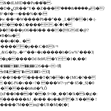
&�dLhHD��Pu��ͩ� -
ܤi�/
8^�#�~+���%�/�/
�|���2.����.�ۢ-�{�
�����yƟ6��l�� ���[G4E�@?
�O���� �p��:C�BSㅋ
3D�!�����U��(��ѠS��+>墑
�[-f%�ѵ��>?� ���W?>yt*� 65�_S[�0
������b#o8�֏,Ȱ
�~�ЃX�[xF��0��i�"��.9=í�_��5�!k�k�g\�:
�����&J ¸�t�� �n��z �.Y��� !