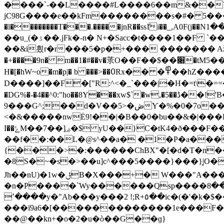
����`-��L����#L����6��m&��Y
jC98G����e��kFm��������s�#� 5���,�x��4
�l��������T���.�����jnR��ssަli��_,A0F(j��Nߍ���1��kƘs�%$�h<>��W0���g��.�)"f��k���x�Ƨ5�$���'���c��ʮr�v����^F4�c�'����j6DZz��ͷ.�?
��u_(�ۮ��.jFk�-n� N+�Sacc�t����1��F `��"ԩᝲP̅~x���o�J}D��M����(� ���3�h�����N��� o�����Tv��\ e� �˟ۿd�|Q
��&i힀r�r���5�p�+��� ������� Aža,�y�y 6�C
�+����9n� m��1�#��v�莍O��F��$��׈�tM5��kn�|���8�q{�J�h��7�:�����-��Q��C��k],���Z�1�W�h���ۿ�+��yݏa$X��Cl�-
H�[�hW~o�m�p|� b ���>��߀Rx�� �߾��hZ�����Ҥp�X^�B2;G ��߯��+��\߽3N�E]"��.G�Nf0�h�<�{g���8?
D����]��F�["R:^<�_`���|�H�=t\�==�-x,�;B
�DG%�-�4��^0:"ho��8Y���xw$`�w,�5��ڈ��!'B�h���*�
9���G^;��d�V��5>�ڞƳ�%�0�7o��v��@L��0{��4#J�����B����۲E��B����\�sd,3����*)�pƌ���h8�s��iV�`,��Ҹ�@s�z�q�3��H.�1R��}5����˥+�d��V@Ț��۰�:�Pe4�W���p��t�T�7��a�Rq���NR��~
<�&�����nwĖ9!��|�B��0�bu��&�|���B�OnH+�y�}/��y3?F�}�����5
I��ݻM��7��]ۻ�$ yU��}C�tK4�ð���F��.Kl�%Qݿ�Ń����.�o]�+󩈮�[� TL���������N���eY }^F��U,�
��f��:��L�@s^��a� �1�P�a���
{���>�:������ChBX"�[�d�T�n��
�8S�~�s�>��u]c^���5����}���}̞|O�滋XV�S�G$��GEQݻ�c��|ax�l�_KF�d<'�^U
Jh��nU)�1w�ݪB�X���+� W���"A������V$�E���"Tīx��vXQ��J�m��H �A��H
�n�P����`Wy������Qsp����ھ:���8�h$` �B�P�c����eϦ�֞���r,Wo� XyN��k4yA���R��J�P�����8���I���
՚����y�"Ab���y���2 !;R+٥��ic�(�'�k�$���>������jIy���m<�%�Z�_��CK��5͏���kZ�?�
���ї9a6�[�������������1e���F�ir
��@��kn+�o�2�u�ò��G��ɡ}