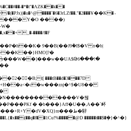
�C��#��-�*�t"�AZK��k��
֊W�
�P�h��K� 9��B(��J9݊�I$�V ʊ�b|
���K��}HMO]?�
�r���W��]���w��UA$Թ6���!�
x��
��B;t[ ���tB��d�3���7D
b@��N�������������V�뒎
L{�x��(��q�f��1Cu!%�����@D �����t��$�ܻ�}�^�}