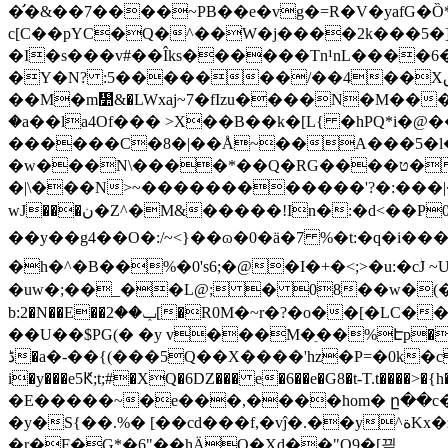
�̛�&��7����~PB��e�vg�=R�V�yafG�
c[C��pYC�Q�^��W�j����2k���5�]�Qx��W5��*�5[
�I�s���v#��Îks������Tn¹nL����6
�Y�N? :5�������/��4��Xڨ|ê����{�nt|���� (v�C��H#����w ��=�W����Pb��‴�� _L���}� (-
��M�m᛺&�LWxaj~7�fIzu����N�M��
�a��la4Of��� >X��B��k�[L
{ �hPQ*i�@
������C�8�|��Å~��A���5�l�j�yݡӱ��@���F��S�n�f(��3���S
�w���N\����*��Q�RG����ט�]��j4m��[�m� akj�N���-�� z�#�كJ��#�G8��o�I�.. �
�|\���N>~������������'?�:���|
wJ���ن�Z^�M&�����!In�:�d<��P0�}�g�z]sS��(���h���Ż����˦3�.d_&\G�Ppۃ�^"��+�z�����h�Gw%"���3|
��y��g4��O�:/~<}��ɷ�0�ä�7 %�t:�q�i���$@�7�����Ty��`>*
�h�^�B��%�0's6;�@�I�+�<;>�u:�cؗJ ~UZP
�uw�;��_��L@; � 08��w�(�=����� ��"�
b:2�N��E��ݕ��2[�R0M�~r�?�o��[�LC��� nc��&5�H-��m�����zʤ��8{�c��V��\9��*����T�|'l��i �{MG�?��
��U��$PG(� �y v���M�ֵ��%Էp�ǂ�
ڈ�a�-��{(���5Q��X����
'hz�P=�0k
i�y���e5Ԟ;t;#�XQ�6DZ��� e�6��e�G8�t-T.t���
�E�����~�e���,����hom� ը��c�
�y�S{��.%� [��cd���f,�vĵ�.��y^ةKx�z\�+�w���]ibv��S� j'�q��#� ���vv����7M��m@�UR�M)�[�!֛
�r�F�G*�6"��hÄO�Xd��"Q9�[끶