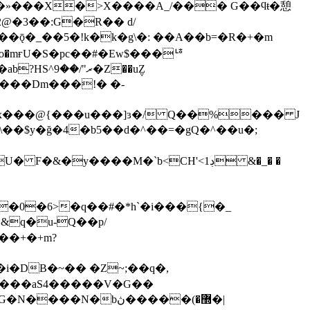
�뚛z�»���X�>X����A_/��� G��ϥŧ�憩
2@�3��:G�R�� d/
�ǭ�_��5�!k�k�g\�: ��A��b=�R�+�m
_o�mғU�S�pc��#�Ew$���ᅝ
�Rtx���@{���u���]ɜ�/ Q��%��� J
����M�`b<CH'<ڊ1 � �_�&
R�0�6>�q��#�*h`�i���{�_
��+�+m?
�i�DB�~�� �Z~;��q�,
N�b޽�)�����ڽ�|