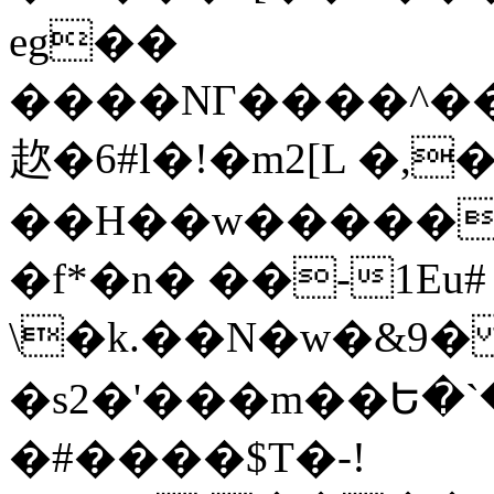
eg��
����NΓ����^�
赼�6#l�!�m2[L �,
��H��w������
�f*�n� ��-1Eu#
\�k.��N�w�&9� 
�s2�'���m��Ե�`
�#����$T�-!