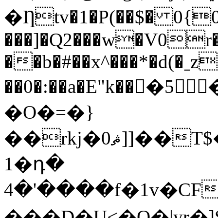
�Ƞtv�1�P(��$� 0{0
���]�Q2���w�V0r�
��b�#��x^���*�d(�ˍz
��0�:��a�E"k��񟎳�5
�O�=�}
��rkj�0ޘ]]��T$����A��ߓu:"��
1�դ�
4�'����f�1v�CF��MXG��5F�C���(=��ڭA�
���D�U<�O�|yr�