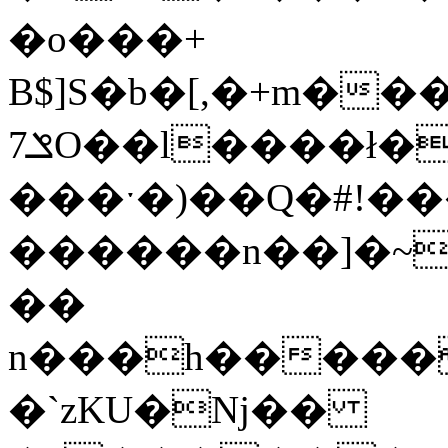
�o���+
B$]S�b�[,�+m��
ݏ7O��l����ł� ��cxE��
���ˑ�)��Q�#!
������n��]�~
��
n���h������J*9�
�`zKU�ǋ��