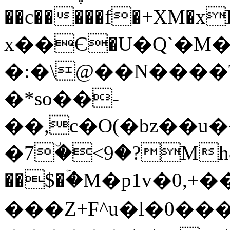
��c�����f�+XM�x
x��Є�U�Q`�M
�:�\@��N����T
�*so��-
��,c�O(�bz��
�7٘�<9�?Mh
��$�ۡ�M�p1v�0,
���Z+F^u�l�0�