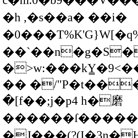
�h ,�s��a� �� i�
�0���T%K'G}W
��`��n�g�S�
�>w:���kY̳�9<
�� �/"P�t��
�[f��;j�p4 h�磨
������ſ�����
�J���(?(I�3n�