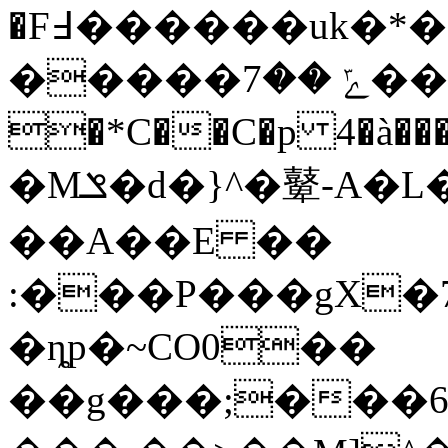
�F߃������uk�*���E4��?�|
�����ݻ ��7����wI
�*C��C�p 4�à���V��. l�%Q޿�Ã���.���s���
�Mݏ�d�}^�鼙-A�L���{諃/М��|
��A��E ��
:���P���gX�7���3��
�ȵp�~CO0��
��g���;���6