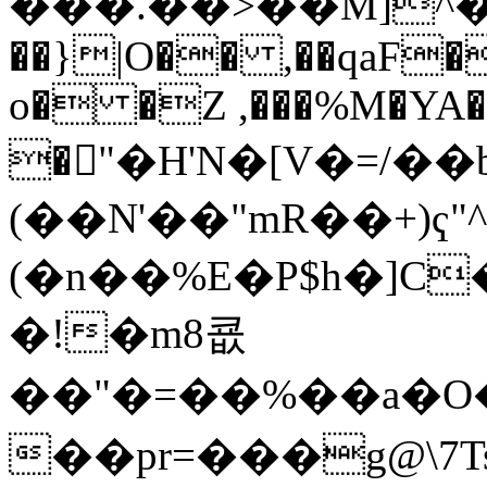
���.��>��M]^��� ܀
��}|O�� ,��qaF�
o� �Z ,���%M�YA
�"�H'N�[V�=/��
(��N'��"mR��+)ҁ
(�n��%E�P$h�]C
�!�m8쿖
��"�=��%��a�O
��pr=���g@\7T