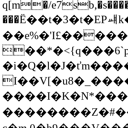
q[m�/e7sb,�s���
���Ё��t�3�t�EP
��e%�'I£������
��*�<{q���6`
�i�Q�l�J�ťm���
I��V[�u8�_���
����I�K�N*���
��������Z�#��
c�m.0�b9���V���