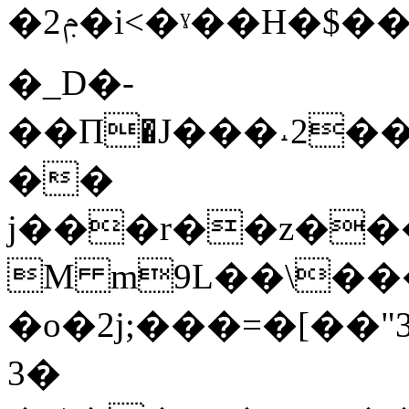
�ݦ2�i<�ˠ��H�$��#�E��Y4Y��"|~HM*�c��_hIy���ol<�%�['_��cK��
͏�_D�-
��П�J���˔2��
��
j���r��z��
M m9L��\��
�o�2j;���=�[��"
3�