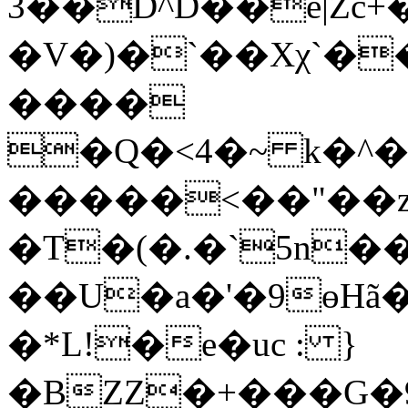
3��D^D��e|Zc
�V�)�`��Xχ`��Z
����
�Q�<4�~ k�^
�����<��"��z
�T�(�.�`5n�
��U�a�'�9өHã
�*L!�e�uc : }
�BZZ�+���G�9�