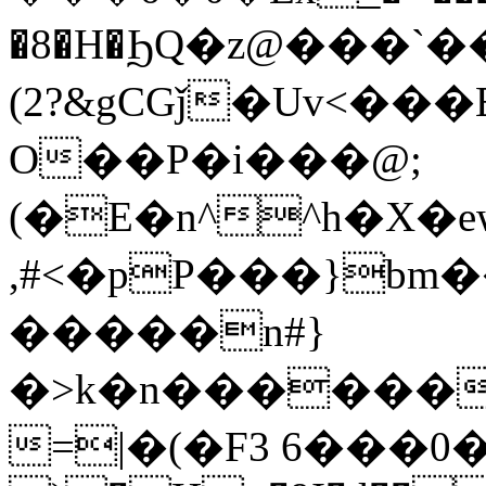
�8�H�ϦQ�z@���`
(2?&gCGǰ�Uv<��
O��P�i���@;
(�E�n^^h�X�
,#<�pP���}bm�
�����n#}
�>k�n������
=|�(�F3 6���0�