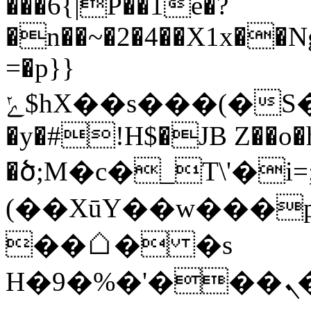
���6{|P��1e�?
�n��~�2�4��X1x��N
=�p}}
ݺ$hX��s���(�S�~��������Ik���K��V��`�G����C����5�;\%�5B�x@��!@�x�՛����ˋ������_3tss���L;�z3�3iˁ
�y�#!H$�JB Z��o�
�ծ;M�c�_T\'�i
(��XūY��w���
��☖� �s
H�9�%�'���ܢ�[�H��⫛�X�-0{q�X(��Z