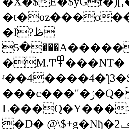
�X�$E�$yGf�)[,
�t�oz���o��
�Iڟ?
�5���A�����F��"k��D�����O`�2f:��8���rcM�ɥԮ�3X�
�M.Ͳ߾���NT�
ʵ��4����4�ƪ3�
���c���"�ݬ�Q� o��"�a<[d�v����l�
L���Q�Y���>*,ClNۉY
�D� @\$+g�Nђ�ݠ2?�/