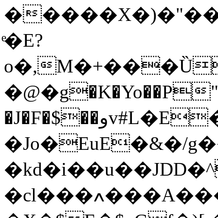
�����X�)�"�
ͤ�E?
o�,M�+���Ȕ
�@�g�K�Yo��P""
�J�F�$��وv#L�E�� X�ȮW�V�|
�Jo�EuE�&�/
�kd�i��u��JDD�^
�cl���ߍ���A���b�kT2���ra�2{5�����i����w9�K�R�@� &�,