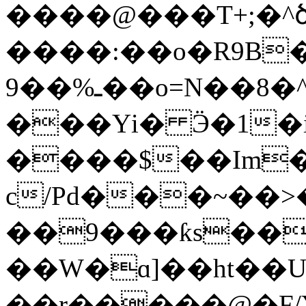
����@���T+;�^ծ��OUT�V����
����:��o�R9B�
ـ%��9��o=N��8�^8�x$��6�X���VmO��-
���Yі� Ӭ�1�i
����$��Im�
c/Pd���~��
��9���ƙs��
��W�ɑ]��ht��U
��r�����@�F/