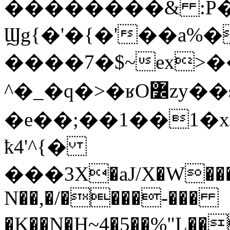
��������& :P�
Ϣg{�'�{�'��a%�
����7�$~ex>
^�_�q�>�ʁO߼zy��s��?�/�?
�e��;��1��1�
ҟ4'^{�
���3X�aJ/X�W���`�
N��,�/����-���
�K��N�H~4�5��%"L���8M�c~x