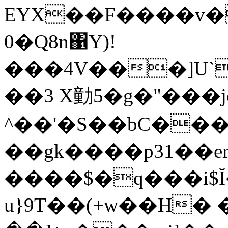
EYX��F����v�
0�Q8n΁Y)!
���4V���]U
��3 X勭5�g�"���jӫ
^��'�S��bC���
��gk����p31��er��
����$�q���i$Ĭ���f���L�ݤ�$�wz�
u}9T��(+w��H� 