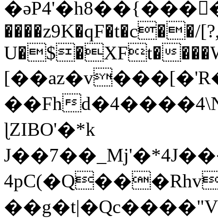
�әP4'�h8��{����c
����z9K�qF�t�c��/[?
U�$�XFt����W
[��az�v���[�
��Fhd�4����4\Nk�nk�H�x����ئEPf��
ɭZIBO'�*k
J��7��_Mj'�*4J
4pC(�Q���Rh
��g�t|�Qc����"V