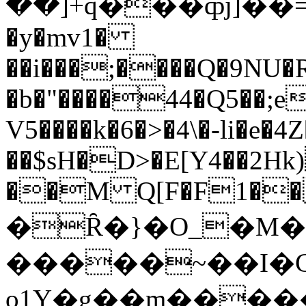
��]+q���ȹj]��
�y�mv1�
��i���;����Q�9NU
�b�"����44�Q5��;
V5����k�6�>�4\�-li�e�4
��$sH�D>�E[Y4��2Hk
��M Q[F�F1��;
�Ȓ�}�O_�M�
�����~��I�G
o1Y�g��m�����