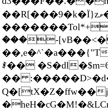
d3���F��.��mPD�_��S�@���^��I<�0#7���^ר1
��R[���9�k�Ї}zވ�[��Q̰|q� k�#
�������Tol*+G_���U��L޺&�N
���-[vB��
��,e�^`�a���{"
ꑴ�� �S�dl�$m
�� :�����D>�d
Q�[tX�Z�ffw��
�heH�cG�M!�&LC