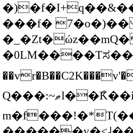
�)�f�I+q��&��
���f� 7�o�)�� �׈�bY�M�
�_�Zt�ώz��mQ
�0LM����Tಸ��ŝ�u
��vr�B��C2K���v'
Q���:~ޠl��ްK��i W��Je���4��,F3e����b]vr{٨�-
m�f���!�*T(�
������y�<˨��