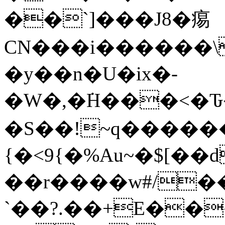
��`]���J8�痬
CN���i������\
�y��n�U�ix�-
�W�,�ܿH���<�Ԏ
�S��!~q������
{�<9{�%Au~�$[��
��r����w#/��
`��?.��+E��