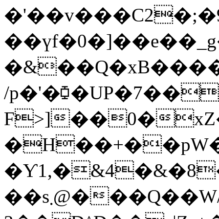
�'��v���C2�;
��үf�0�]��e��_g
�&��Q�xB���
/p�'�⧮�UP�7��
F>]��0�xZ
�H��+��pW
�Ƴ1,�&4�&�8
��s܂@���Q��W/�P�9