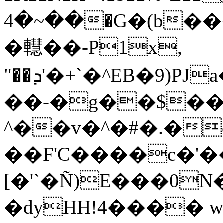
��~�4�G�(b���.���O�>��˳�d-
�䡺��-P1x,
"��ܕ'�+`�^EB�9)PJa�|v��<l���y��$��A_*)x���;����+��F���4\dT�8A�y��;�.�a`���f�,�-
��-�g��$��
^��v�^�#�.�
��F'C����c�'
[�'`�Ñ)E���0N
�dyHH!4���� 