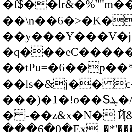
�f$��lr&�%""m��C���j�����bs����
��\n��6�>�K�
��y���Y���V�j
�q���eC�����
��tPu=�6��p�
��ls�&j�� c�
���)�1�!o��Տܔ�/�=�W/�C�d{��?�-
� -��z&x�N� 
���6�0�Ex_�*'���xH