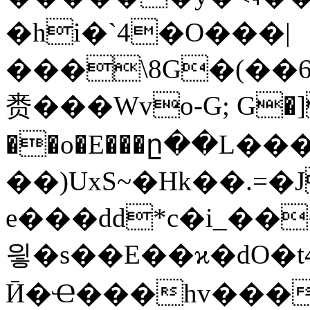
�hi�`4�O���|
���\8G�(��6
赉���Wvo-G; G�]
��o�E���ը��L��
��)UxS~�Hk��.=�
e���dd*c�i_�����]Q�ymR�&ԧQ؁�u�Z� Tb,>�`�
읳�s��E��ϰ�dO�t
Ӣ�Ҽ���hv���uc