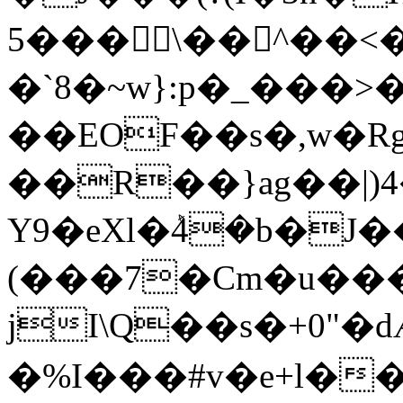
5��� \��^��<
�`8�~w}:p�_���>
��EOF��s�,w�RgNWrܞ��DC����[D
��R��}ag��|)4
Y9�eXl�ܰ4�b�J�����
(���7�Cm�u��
jI\Q��s�+0"�dӔܛ�>П
�%I���#v�e+l�