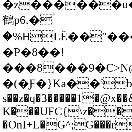
�z������u�
鶴p6.�ؑ
�%HLЁ��"���E����d*
�P�8��!
���8���9�C>N
�(�Ƒ�}Ka��ˁ
s��z�q�3�����1�@x��
K���UFC{\z��+
�OnI+L�G^;G���r