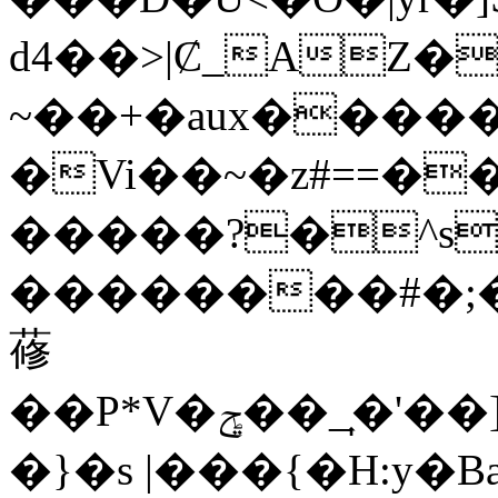
d4��>|Ȼ_AZ��P��
~��+�aux�����h�]�[�
�Vi��~�z#==�
�����?�^s
��������#�;
蓚
��P*V�ݯ��_�͎'��]S_�F��_��W*d�;��w��
�}�s |���{�H:y�B