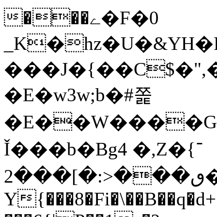
���ے�F�0
_K�hz�U�&YH�P
���J�{��C$�",
�E�w3w;b�#쫉
�E��W����G<
Ǐ���b�Bg4 �,Z�־}
�ٯ���<:�]���2IW5g�,V��]����t]ţ�I�4�x��p��F�,:�H+�x��I��im�&�x՜iMNk��j��_Η��$�<~?
Y{���8�Fi�\��B��q�d