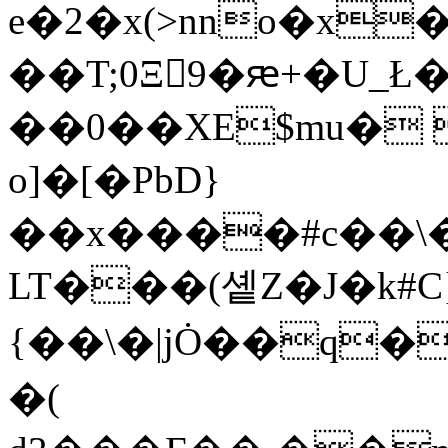
e�2�x(>nno�x
��T;0Ξ򘠁9�ԙ+�U_
��0��XE$mu� 
o]�[�PbD}
��x����#c��\
LT���(솉Z�J�k#C
{��\�|jȮ��q��8�0Y��{
�(