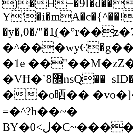
)�H+�9I�d��
Y'�i�mA�c�{^��!
�y�,0�/"�1ַ(�°r��
�^���wyϾ�g�
�1e ��"��M�zZ�
�VĦ�`޻8nsQ��_sID��hs)���=�� ���p&�����XI�H#��'�S�$
��o晒�� �vo�]
=�^?h��~�
BY�0<ڸ�C~�������a��g�ۭ2l }