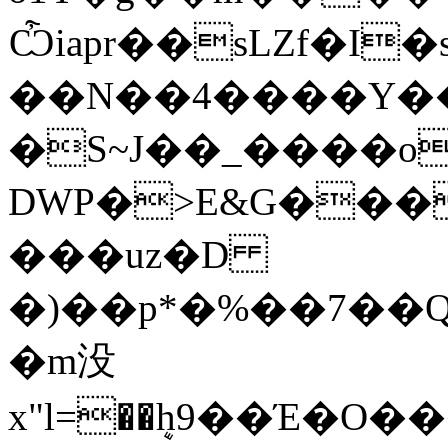
Ѽiapr��sLZf�I
��N��4����Y��
�S~J��_����o
DWP�>E&G���
���uz�D
�)��p*�%��7��Q��m�$�7iW��])��TK��VW
�m没
x"l=��ܷh9��Έ�O���VK�lZ�C)�